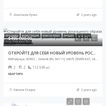
Анастасия Лучко
2 years ago
ПРОДАЖА
ИНВЕСТИЦИЯ
КЛАССА ЛЮКС
ЛУЧШЕЕ
ПОД ВНЖ
$495 000,00
ПОД ГРАЖДАНСТВО
ОТКРОЙТЕ ДЛЯ СЕБЯ НОВЫЙ УРОВЕНЬ РОСКОШНОГО ОБРАЗА ЖИЗНИ В ПРЕСТИЖНОМ ПРОЕКТЕ РАСПОЛОЖЕННОМ В САМОМ СЕРДЦЕ ГЁКТЮРКА
Mithatpaşa, ADRES :, Selanik Blv. NO:112 34075 ZEMİN KAT, 34060 Eyüpsultan/İstanbul
2
2
112-536
м2
КВАРТИРА
Євгенія Осадча
2 years ago
$555 000,00