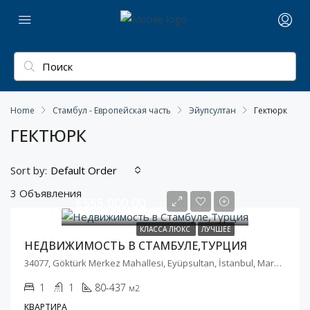
Home
Стамбул - Европейская часть
Эйупсултан
Гектюрк
ГЕКТЮРК
Sort by:
Default Order
3 Объявления
€555 000,00
КЛАССА ЛЮКС
ЛУЧШЕЕ
НЕДВИЖИМОСТЬ В СТАМБУЛЕ,ТУРЦИЯ
34077, Göktürk Merkez Mahallesi, Eyüpsultan, İstanbul, Marmara Bölgesi, Türkiye
1
1
80-437
м2
КВАРТИРА