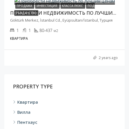
ПРОДАЖА
ИНВЕСТИЦИЯ
КЛАССА ЛЮКС
ПОД
ПРИОБРЕСТИ НЕДВИЖИМОСТЬ ПО ЛУЧШИМ ЦЕНАМ
ГРАЖДАНСТВО
Göktürk Merkez, İstanbul Cd., Eyüpsultan/İstanbul, Турция
1
1
80-437
м2
КВАРТИРА
2 years ago
PROPERTY TYPE
Квартира
Вилла
Пентхаус