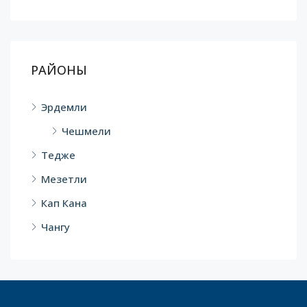
РАЙОНЫ
Эрдемли
Чешмели
Тедже
Мезетли
Кап Кана
Чангу