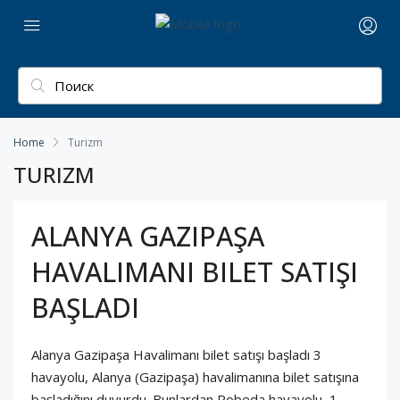
Home
Turizm
TURIZM
ALANYA GAZIPAŞA
HAVALIMANI BILET SATIŞI
BAŞLADI
Alanya Gazipaşa Havalimanı bilet satışı başladı 3
havayolu, Alanya (Gazipaşa) havalimanına bilet satışına
başladığını duyurdu. Bunlardan Pobeda havayolu, 1