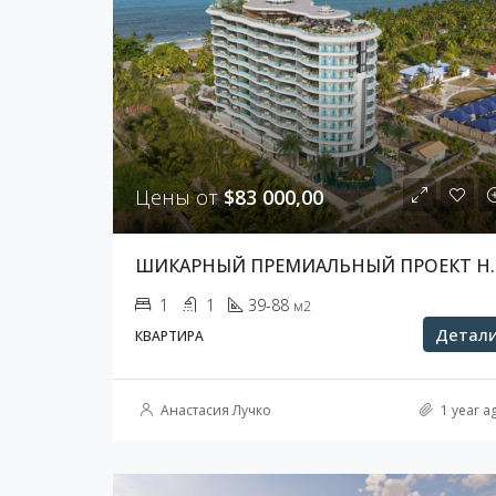
Цены от
$83 000,00
ШИКАРНЫЙ ПРЕМИА
1
1
39-88
м2
Детал
КВАРТИРА
Анастасия Лучко
1 year a