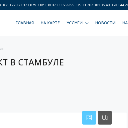
3
KZ: +77 273 123 879
UA: +38 073 116 99 99
US +1 202 301 35 40
GB +44 20
ГЛАВНАЯ
НА КАРТЕ
УСЛУГИ
НОВОСТИ
НА
уле
Т В СТАМБУЛЕ