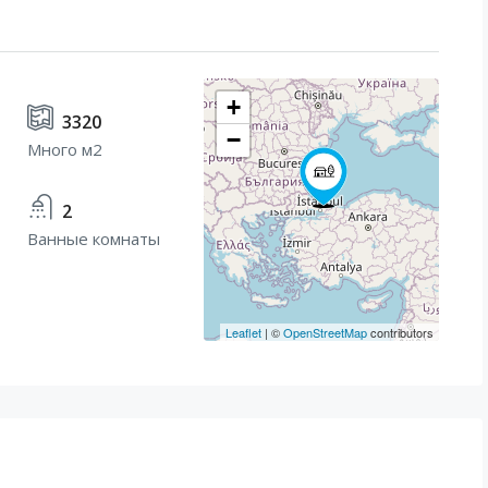
+
3320
−
Много м2
2
Ванные комнаты
Leaflet
| ©
OpenStreetMap
contributors