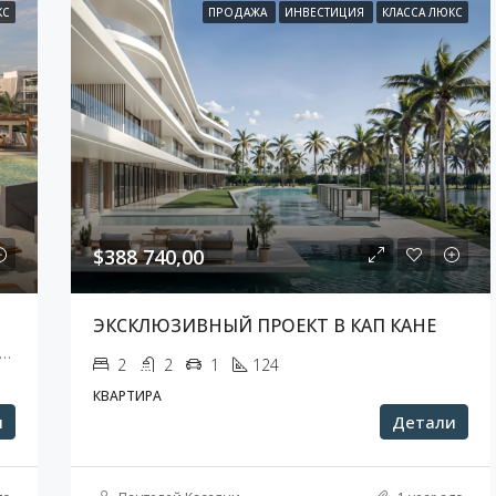
КС
ПРОДАЖА
ИНВЕСТИЦИЯ
КЛАССА ЛЮКС
$388 740,00
ЭКСКЛЮЗИВНЫЙ ПРОЕКТ В КАП КАНЕ
ana, Punta Cana, Higüey, La Altagracia, República Dominicana
2
2
1
124
КВАРТИРА
и
Детали