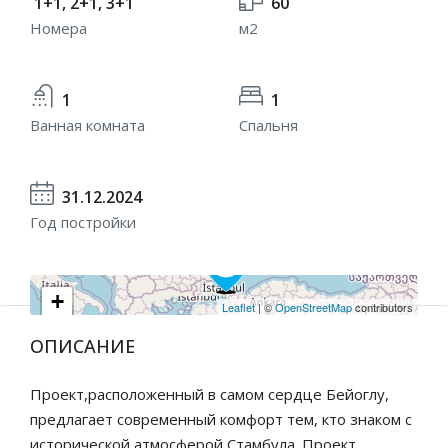
1+1, 2+1, 3+1
60
Номера
м2
1
1
Ванная комната
Спальня
31.12.2024
Год постройки
+
Leaflet
| ©
OpenStreetMap
contributors
−
ОПИСАНИЕ
Проект,расположенный в самом сердце Бейоглу,
предлагает современный комфорт тем, кто знаком с
исторической атмосферой Стамбула. Проект,