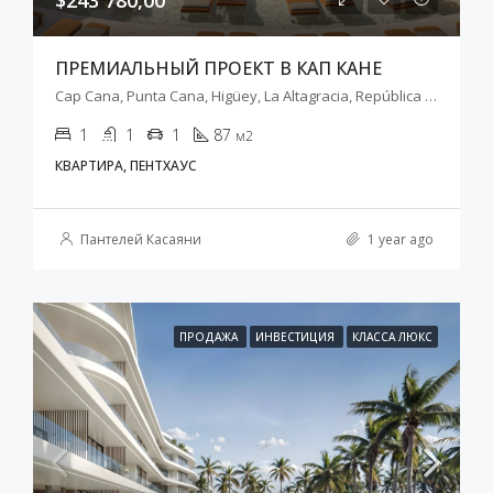
$243 780,00
ПРЕМИАЛЬНЫЙ ПРОЕКТ В КАП КАНЕ
Cap Cana, Punta Cana, Higüey, La Altagracia, República Dominicana
1
1
1
87
м2
КВАРТИРА, ПЕНТХАУС
Пантелей Касаяни
1 year ago
ПРОДАЖА
ИНВЕСТИЦИЯ
КЛАССА ЛЮКС