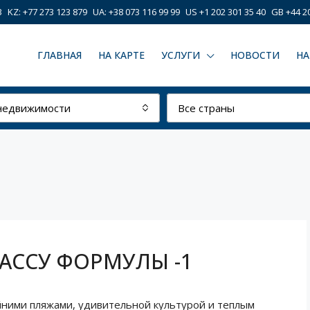
3
KZ: +77 273 123 879
UA: +38 073 116 99 99
US +1 202 301 35 40
GB +44 20
ГЛАВНАЯ
НА КАРТЕ
УСЛУГИ
НОВОСТИ
НА
недвижимости
Все страны
РАССУ ФОРМУЛЫ -1
айними пляжами, удивительной культурой и теплым