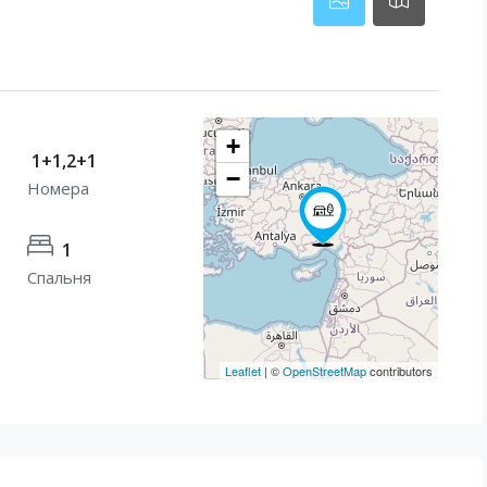
+
1+1,2+1
−
Номера
1
Спальня
Leaflet
| ©
OpenStreetMap
contributors