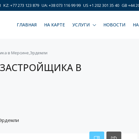
3
KZ: +77 273 123 879
UA: +38 073 116 99 99
US +1 202 301 35 40
GB +44 20
ГЛАВНАЯ
НА КАРТЕ
УСЛУГИ
НОВОСТИ
НА
щика в Мерсине,Эрдемли
 ЗАСТРОЙЩИКА В