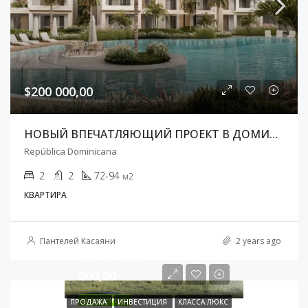
$200 000,00
НОВЫЙ ВПЕЧАТЛЯЮЩИЙ ПРОЕКТ В ДОМИНИКАНЕ
República Dominicana
2
2
72-94
м2
КВАРТИРА
Пантелей Касаяни
2 years ago
Последний Юнит за
$199
000,00
ИЗБРАННЫЕ
ПРОДАЖА
ИНВЕСТИЦИЯ
КЛАССА ЛЮКС