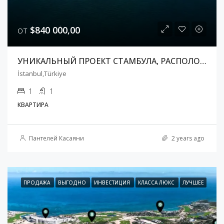
от
$840 000,00
УНИКАЛЬНЫЙ ПРОЕКТ СТАМБУЛА, РАСПОЛОЖЕННЫЙ В САМОМ ЦЕНТРЕ, У ЗАЛИВА ЗОЛОТОЙ РОГ
İstanbul,Türkiye
1
1
КВАРТИРА
Пантелей Касаяни
2 years ago
ПРОДАЖА
ВЫГОДНО
ИНВЕСТИЦИЯ
КЛАССА ЛЮКС
ЛУЧШЕЕ