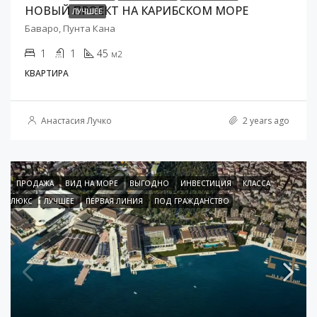
НОВЫЙ ПРОЕКТ НА КАРИБСКОМ МОРЕ
ЛУЧШЕЕ
Баваро, Пунта Кана
1
1
45
м2
КВАРТИРА
Анастасия Лучко
2 years ago
ПРОДАЖА
ВИД НА МОРЕ
ВЫГОДНО
ИНВЕСТИЦИЯ
КЛАССА
ЛЮКС
ЛУЧШЕЕ
ПЕРВАЯ ЛИНИЯ
ПОД ГРАЖДАНСТВО