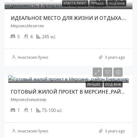
КЛАССА ЛЮКС
ЛУЧШЕЕ
ПОД ВНЖ
ИДЕАЛЬНОЕ МЕСТО ДЛЯ ЖИЗНИ И ОТДЫХА.ПРОСТОРНАЯ НЕДВИЖИМОСТЬ В ПРЕКРАСНОМ МЕРСИНЕ,ТУРЦИЯ
Мерсин,Мезетли
5
4
245
м2
Анастасия Лучко
3 years ago
€137 000,00
ЛУЧШЕЕ
ПОД ВНЖ
ГОТОВЫЙ ЖИЛОЙ ПРОЕКТ В МЕРСИНЕ ,РАЙОН ЕНИШЕХИР
Мерсин,Енишехир
1
1
75-100
м2
Анастасия Лучко
3 years ago