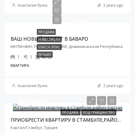
от
Анастасия Лучко
2 years ago
$189
000,00
ПРОДАЖА
ВАШ НОВЫЙ ПРОЕКТ В БАВАРО
ИНВЕСТИЦИЯ
MH7M+4MH, Punta Cana 23000, Доминиканская Республика
КЛАССА ЛЮКС
ЛУЧШЕЕ
1
1
48
м2
КВАРТИРА
Анастасия Лучко
2 years ago
$250 000,00
ПРОДАЖА
ПОД ГРАЖДАНСТВО
ПРИОБРЕСТИ КВАРТИРУ В СТАМБУЛЕ,РАЙОН КАРТАЛ
Картал/Стамбул, Турция