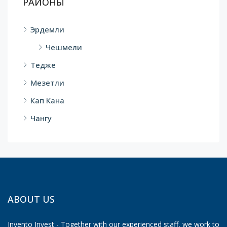
РАЙОНЫ
Эрдемли
Чешмели
Тедже
Мезетли
Кап Кана
Чангу
ABOUT US
Invento Invest - Together with our experienced staff, we work to