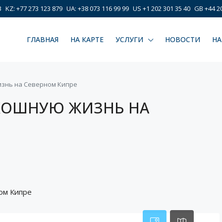
3
KZ: +77 273 123 879
UA: +38 073 116 99 99
US +1 202 301 35 40
GB +44 20
ГЛАВНАЯ
НА КАРТЕ
УСЛУГИ
НОВОСТИ
НА
знь на Северном Кипре
КОШНУЮ ЖИЗНЬ НА