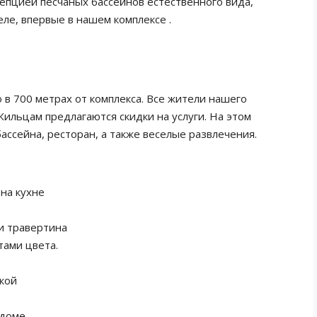
епцией песчаных бассейнов естественного вида,
ле, впервые в нашем комплексе .
о в 700 метрах от комплекса. Все жители нашего
Жильцам предлагаются скидки на услуги. На этом
бассейна, ресторан, а также веселые развлечения.
 на кухне
и травертина
тами цвета.
кой
 доме