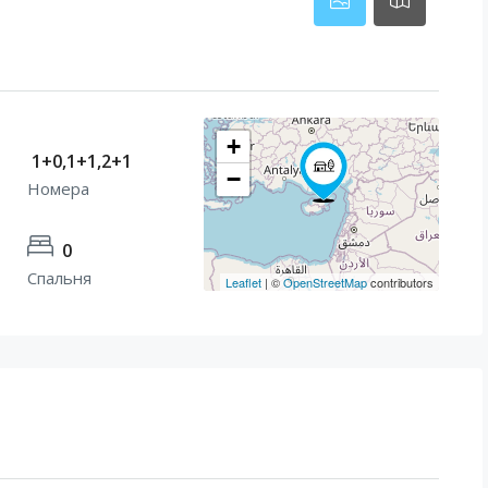
+
1+0,1+1,2+1
−
Номера
0
Спальня
Leaflet
| ©
OpenStreetMap
contributors