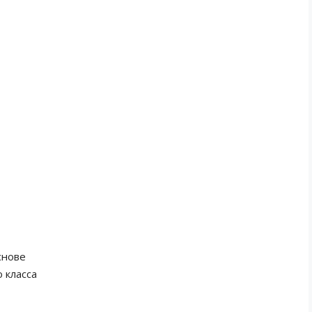
снове
 класса