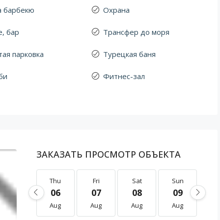
а барбекю
Охрана
, бар
Трансфер до моря
тая парковка
Турецкая баня
би
Фитнес-зал
ЗАКАЗАТЬ ПРОСМОТР ОБЪЕКТА
Thu
Fri
Sat
Sun
M
06
07
08
09
1
Aug
Aug
Aug
Aug
A