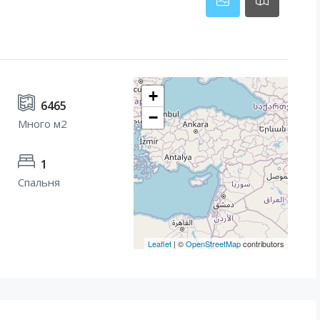
+
6465
−
Много м2
1
Спальня
Leaflet
| ©
OpenStreetMap
contributors