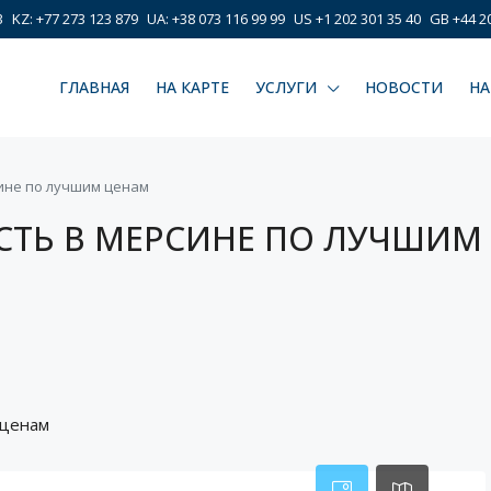
3
KZ: +77 273 123 879
UA: +38 073 116 99 99
US +1 202 301 35 40
GB +44 20
ГЛАВНАЯ
НА КАРТЕ
УСЛУГИ
НОВОСТИ
НА
ине по лучшим ценам
ТЬ В МЕРСИНЕ ПО ЛУЧШИМ