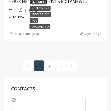
ЧЕРЕЗ НЕГО ЛЕЖИТ ПУТЬ В СТАМБУЛ…
ВЫГОДНО
ИНВЕСТИЦИЯ
1
1
65
КЛАССА ЛЮКС
КВАРТИРА
ПОД
ГРАЖДАНСТВО
Анастасия Лучко
2 years ago
1
2
3
CONTACTS