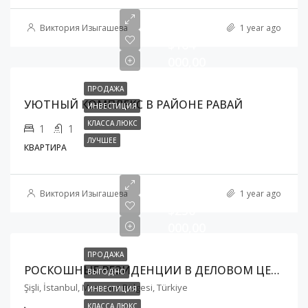
Виктория Изыгашева
1 year ago
$164
000,00
ПРОДАЖА
УЮТНЫЙ КОМПЛЕКС В РАЙОНЕ РАВАЙ
ИНВЕСТИЦИЯ
КЛАССА ЛЮКС
1
1
ЛУЧШЕЕ
КВАРТИРА
Виктория Изыгашева
1 year ago
$250
000,00
ПРОДАЖА
РОСКОШНЫЕ РЕЗИДЕНЦИИ В ДЕЛОВОМ ЦЕНТРЕ СТАМБУЛА В РАЙОНЕ ШИШЛИ
ВЫГОДНО
Şişli, İstanbul, Marmara Bölgesi, Türkiye
ИНВЕСТИЦИЯ
КЛАССА ЛЮКС