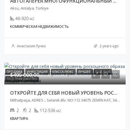
АВТОГАЛЕРЕЯ.МНОГОФУНКЦИОНАЛЬНЫЙ ЦЕНТР АВТОТОРГОВЛИ
Aksu, Antalya, Türkiye
46-920
м2
КОММЕРЧЕСКАЯ НЕДВИЖИМОСТЬ
Анастасия Лучко
2 years ago
ПРОДАЖА
ИНВЕСТИЦИЯ
КЛАССА ЛЮКС
ЛУЧШЕЕ
ПОД ВНЖ
$495 000,00
ПОД ГРАЖДАНСТВО
ОТКРОЙТЕ ДЛЯ СЕБЯ НОВЫЙ УРОВЕНЬ РОСКОШНОГО ОБРАЗА ЖИЗНИ В ПРЕСТИЖНОМ ПРОЕКТЕ РАСПОЛОЖЕННОМ В САМОМ СЕРДЦЕ ГЁКТЮРКА
Mithatpaşa, ADRES :, Selanik Blv. NO:112 34075 ZEMİN KAT, 34060 Eyüpsultan/İstanbul
2
2
112-536
м2
КВАРТИРА