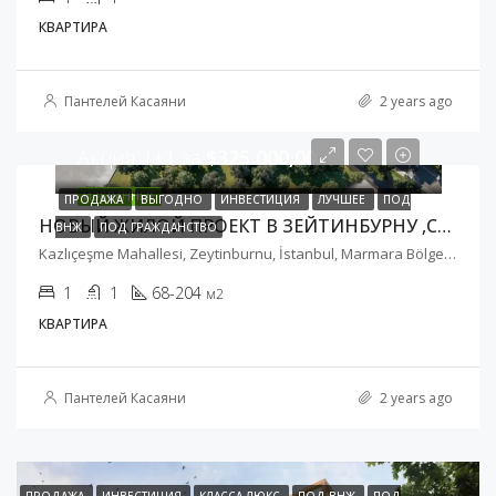
КВАРТИРА
Пантелей Касаяни
2 years ago
Акция 1+1 за
$325 000,00
ИЗБРАННЫЕ
ПРОДАЖА
ВЫГОДНО
ИНВЕСТИЦИЯ
ЛУЧШЕЕ
ПОД
НОВЫЙ ЖИЛОЙ ПРОЕКТ В ЗЕЙТИНБУРНУ ,СТАМБУЛ
ВНЖ
ПОД ГРАЖДАНСТВО
Kazlıçeşme Mahallesi, Zeytinburnu, İstanbul, Marmara Bölgesi, Türkiye
1
1
68-204
м2
КВАРТИРА
Пантелей Касаяни
2 years ago
ПРОДАЖА
ИНВЕСТИЦИЯ
КЛАССА ЛЮКС
ПОД ВНЖ
ПОД