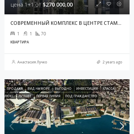
цена 1+1 от
$270 000,00
СОВРЕМЕННЫЙ КОМПЛЕКС В ЦЕНТРЕ СТАМБУЛА
1
1
70
КВАРТИРА
Анастасия Лучко
2 years ago
ПРОДАЖА
ВИД НА МОРЕ
ВЫГОДНО
ИНВЕСТИЦИЯ
КЛАССА
ЛЮКС
ЛУЧШЕЕ
ПЕРВАЯ ЛИНИЯ
ПОД ГРАЖДАНСТВО