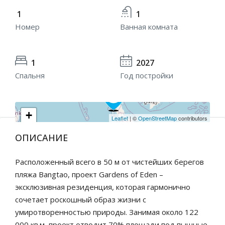
1
1
Номер
Ванная комната
1
2027
Спальня
Год постройки
+
Leaflet
| ©
OpenStreetMap
contributors
−
ОПИСАНИЕ
Расположенный всего в 50 м от чистейших берегов
пляжа Bangtao, проект Gardens of Eden –
эксклюзивная резиденция, которая гармонично
сочетает роскошный образ жизни с
умиротворенностью природы. Занимая около 122
000 кв.м, проект отводит 70% площади под пышные