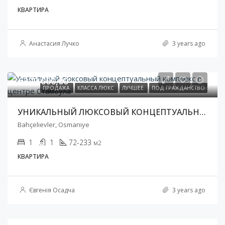
КВАРТИРА
Анастасия Лучко
3 years ago
€309 000,00
ПРОДАЖА
КЛАССА ЛЮКС
ЛУЧШЕЕ
ПОД ГРАЖДАНСТВО
УНИКАЛЬНЫЙ ЛЮКСОВЫЙ КОНЦЕПТУАЛЬНЫЙ КОМПЛЕКС В ЦЕНТРЕ СТАМБУЛА
Bahçelievler, Osmaniye
1
1
72-233
м2
КВАРТИРА
Євгенія Осадча
3 years ago