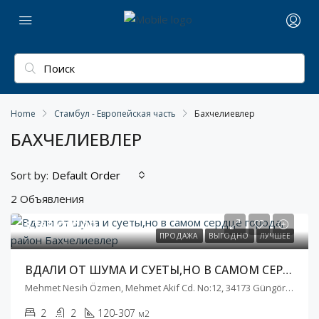
Home
Стамбул - Европейская часть
Бахчелиевлер
БАХЧЕЛИЕВЛЕР
Sort by:
Default Order
2 Объявления
$768 000,00
ПРОДАЖА
ВЫГОДНО
ЛУЧШЕЕ
ВДАЛИ ОТ ШУМА И СУЕТЫ,НО В САМОМ СЕРДЦЕ ГОРОДА, РАЙОН БАХЧЕЛИЕВЛЕР
Mehmet Nesih Özmen, Mehmet Akif Cd. No:12, 34173 Güngören/İstanbul, Турция
2
2
120-307
м2