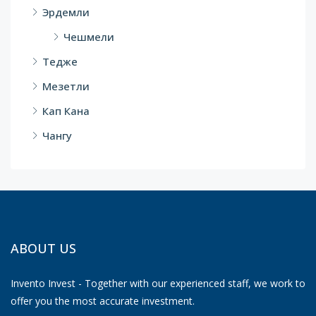
Эрдемли
Чешмели
Тедже
Мезетли
Кап Кана
Чангу
ABOUT US
Invento Invest - Together with our experienced staff, we work to
offer you the most accurate investment.