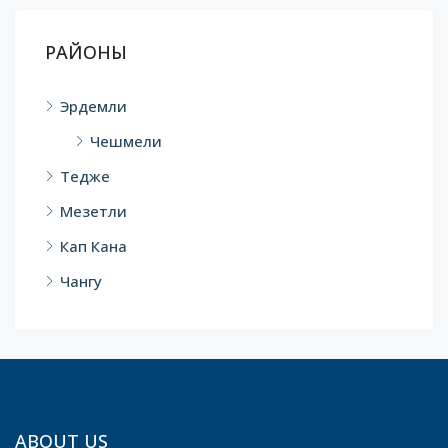
РАЙОНЫ
Эрдемли
Чешмели
Тедже
Мезетли
Кап Кана
Чангу
ABOUT US