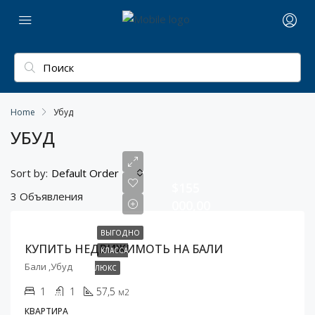
Home
Убуд
УБУД
Sort by:
Default Order
$155
3 Объявления
000,00
ВЫГОДНО
КУПИТЬ НЕДВИЖИМОТЬ НА БАЛИ
КЛАССА
Бали ,Убуд
ЛЮКС
1
1
57,5
м2
КВАРТИРА