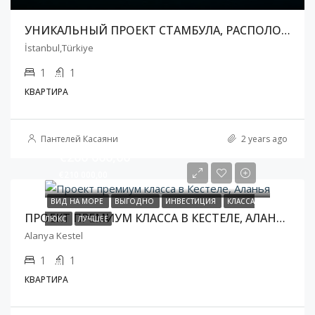
УНИКАЛЬНЫЙ ПРОЕКТ СТАМБУЛА, РАСПОЛОЖЕННЫЙ В САМОМ ЦЕНТРЕ, У ЗАЛИВА ЗОЛОТОЙ РОГ
İstanbul,Türkiye
1
1
КВАРТИРА
Пантелей Касаяни
2 years ago
€200 000,00
€210 000,00
ВИД НА МОРЕ
ВЫГОДНО
ИНВЕСТИЦИЯ
КЛАССА
ПРОЕКТ ПРЕМИУМ КЛАССА В КЕСТЕЛЕ, АЛАНЬЯ
ЛЮКС
ЛУЧШЕЕ
Alanya Kestel
1
1
КВАРТИРА