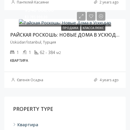
Пантелей Касаяни
2 years ago
$546 000,00
$3 785 000,00
ПРОДАЖА
КЛАССА ЛЮКС
РАЙСКАЯ РОСКОШЬ: НОВЫЕ ДОМА В УСКЮДАР
Üsküdar/İstanbul, Турция
1
1
62 - 384
м2
КВАРТИРА
Євгенія Осадча
4 years ago
PROPERTY TYPE
Квартира