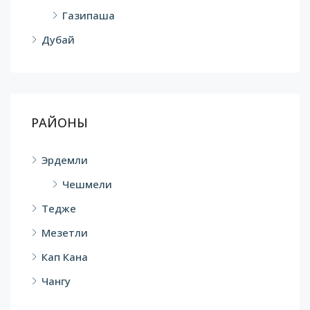
Газипаша
Дубай
РАЙОНЫ
Эрдемли
Чешмели
Тедже
Мезетли
Кап Кана
Чангу