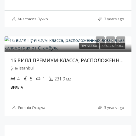
Анастасия Лучко
3 years ago
$1 126 250,00
ПРОДАЖА
КЛАССА ЛЮКС
16 ВИЛЛ ПРЕМИУМ-КЛАССА, РАСПОЛОЖЕННЫХ ВСЕГО В 60 КИЛОМЕТРАХ ОТ СТАМБУЛА
Şile/İstanbul
4
5
1
231,9
м2
ВИЛЛА
Євгенія Осадча
3 years ago