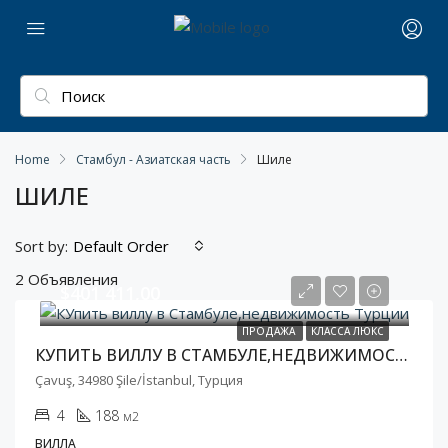
Home
Стамбул - Азиатская часть
Шиле
ШИЛЕ
Sort by:
Default Order
2 Объявления
$401 411,00
ПРОДАЖА
КЛАССА ЛЮКС
КУПИТЬ ВИЛЛУ В СТАМБУЛЕ,НЕДВИЖИМОСТЬ ТУРЦИИ
Çavuş, 34980 Şile/İstanbul, Турция
4
188
м2
ВИЛЛА