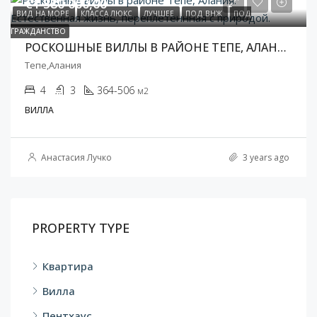
€1 580 000,00
ВИД НА МОРЕ
КЛАССА ЛЮКС
ЛУЧШЕЕ
ПОД ВНЖ
ПОД
ГРАЖДАНСТВО
РОСКОШНЫЕ ВИЛЛЫ В РАЙОНЕ ТЕПЕ, АЛАНИЯ. ЕСТЕСТВЕННАЯ ЖИЗНЬ, ПЕРЕПЛЕТЕНННАЯ С ПРИРОДОЙ.
Тепе,Алания
4
3
364-506
м2
ВИЛЛА
Анастасия Лучко
3 years ago
PROPERTY TYPE
Квартира
Вилла
Пентхаус