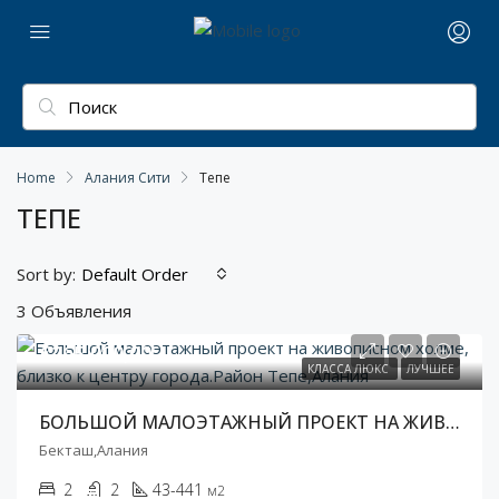
Home
Алания Сити
Тепе
ТЕПЕ
Sort by:
Default Order
3 Объявления
€265 000,00
КЛАССА ЛЮКС
ЛУЧШЕЕ
БОЛЬШОЙ МАЛОЭТАЖНЫЙ ПРОЕКТ НА ЖИВОПИСНОМ ХОЛМЕ, БЛИЗКО К ЦЕНТРУ ГОРОДА.РАЙОН ТЕПЕ,АЛАНИЯ
Бекташ,Алания
2
2
43-441
м2