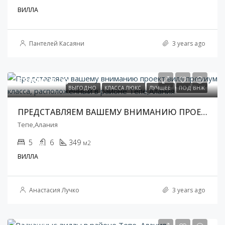
ВИЛЛА
Пантелей Касаяни
3 years ago
€899 000,00
ВЫГОДНО
КЛАССА ЛЮКС
ЛУЧШЕЕ
ПОД ВНЖ
ПРЕДСТАВЛЯЕМ ВАШЕМУ ВНИМАНИЮ ПРОЕКТ ВИЛЛ ПРЕМИУМ КЛАССА, РАСПОЛОЖЕННЫЙ В РАЙОНЕ ТЕПЕ,АЛАНИЯ
Тепе,Алания
5
6
349
м2
ВИЛЛА
Анастасия Лучко
3 years ago