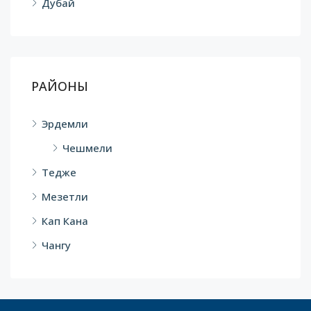
Дубай
РАЙОНЫ
Эрдемли
Чешмели
Тедже
Мезетли
Кап Кана
Чангу